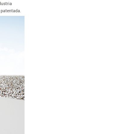
dustria
 patentada.