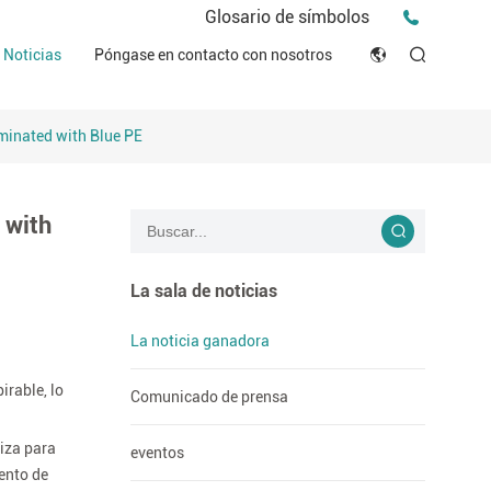
Comunicado de prensa
Glosario de símbolos
eventos
Noticias
Póngase en contacto con nosotros
English
Consejos e Ideas
línicos
minated with Blue PE
Japan
historias
ón de Conformidad (DOC)
Français
Blog
 with
Русский язык
بالعربية
La sala de noticias
Español
La noticia ganadora
irable, lo
Deutsch
Comunicado de prensa
liza para
eventos
iento de