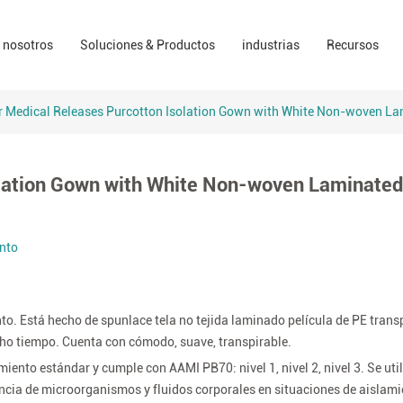
Soluciones para el cuidado de heridas
farmacia
Los vídeos
 nosotros
Soluciones & Productos
industrias
Recursos
presa
Soluciones de sala de operaciones
EPI
ESG
rcas
Soluciones para el cuidado del hogar
consumidores
Recursos c
 Medical Releases Purcotton Isolation Gown with White Non-woven La
Sector Industrial
Declaraci
olation Gown with White Non-woven Laminated
nto
o. Está hecho de spunlace tela no tejida laminado película de PE transp
o tiempo. Cuenta con cómodo, suave, transpirable.
nto estándar y cumple con AAMI PB70: nivel 1, nivel 2, nivel 3. Se uti
rencia de microorganismos y fluidos corporales en situaciones de aislam