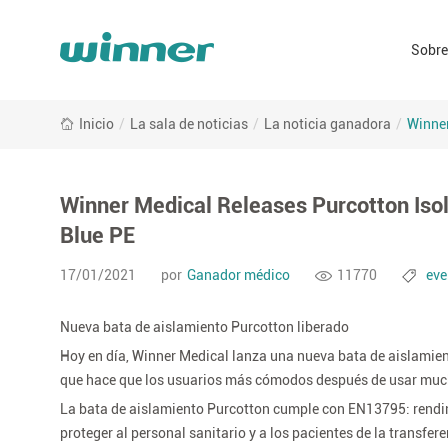
Sobre
em
Winner
ma
Inicio
/
La sala de noticias
/
La noticia ganadora
/
Winner
Medical
Releases
Purcotton
Isolation
Winner Medical Releases Purcotton Is
Gown
Blue PE
with
White
17/01/2021
por
Ganador médico
11770
eve
Non-
woven
Nueva bata de aislamiento Purcotton liberado
Laminated
with
Hoy en día, Winner Medical lanza una nueva bata de aislamient
Blue
que hace que los usuarios más cómodos después de usar much
PE
La bata de aislamiento Purcotton cumple con EN13795: rendimie
proteger al personal sanitario y a los pacientes de la transfe