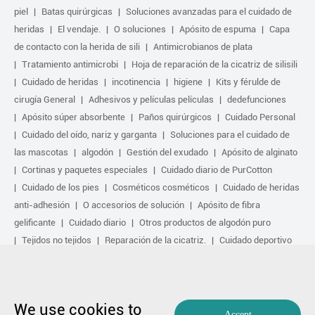
piel
Batas quirúrgicas
Soluciones avanzadas para el cuidado de
heridas
El vendaje.
O soluciones
Apósito de espuma
Capa
de contacto con la herida de sili
Antimicrobianos de plata
Tratamiento antimicrobi
Hoja de reparación de la cicatriz de silisili
Cuidado de heridas
incotinencia
higiene
Kits y férulde de
cirugía General
Adhesivos y películas películas
dedefunciones
Apósito súper absorbente
Paños quirúrgicos
Cuidado Personal
Cuidado del oído, nariz y garganta
Soluciones para el cuidado de
las mascotas
algodón
Gestión del exudado
Apósito de alginato
Cortinas y paquetes especiales
Cuidado diario de PurCotton
Cuidado de los pies
Cosméticos cosméticos
Cuidado de heridas
anti-adhesión
O accesorios de solución
Apósito de fibra
gelificante
Cuidado diario
Otros productos de algodón puro
Tejidos no tejidos
Reparación de la cicatriz.
Cuidado deportivo
Kit básico
Solución antimicrobiana
Tratamiento activo biológico
Tratamiento por compresión
We use cookies to
Copyright by 1991-2023 Winner Medical Co., Ltd. Todos los derechos
Accept