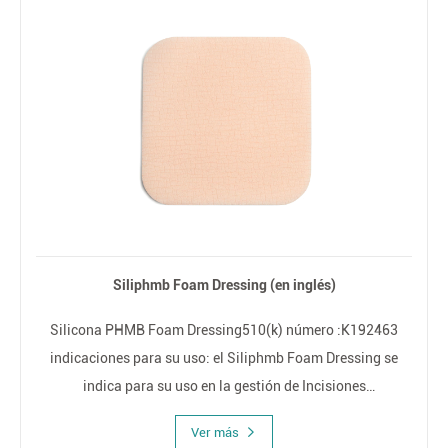
Siliphmb Foam Dressing (en inglés)
Silicona PHMB Foam Dressing510(k) número :K192463
indicaciones para su uso: el Siliphmb Foam Dressing se
indica para su uso en la gestión de Incisiones
postquirúrgicas, úlceras por presión, úlceras de estasis
Ver más
venosa, diabético Úlceras, partes donantes, abrasiones,