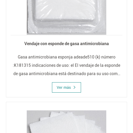
Vendaje con esponde de gasa antimicrobiana
Gasa antimicrobiana esponja adeade510 (k) número
:K181315 indicaciones de uso: el El vendaje de la esponde
de gasa antimicrobiana está destinado para su uso como
primario Apósitos secundarios para heridas, incisiones
Ver más
quirúrgicas, laceraciones, Abrasiones, quemaduras de
primer y segundo grado