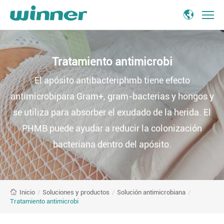
Tratamiento
antimicrobi
Solution
Tratamiento antimicrobi
-
Winner
El apósito antibacteriphmb tiene efecto
Medical
antimicrobipara Gram+, gram-bacterias y hongos y
se utiliza para absorber el exudado de la herida. El
PHMB puede ayudar a reducir la colonización
bacteriana dentro del apósito.
/
Soluciones y productos
/
Solución antimicrobiana
/
Inicio
Tratamiento antimicrobi