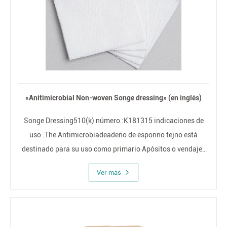
«Anitimicrobial Non-woven Songe dressing» (en inglés)
Songe Dressing510(k) número :K181315 indicaciones de
uso :The Antimicrobiadeadeño de esponno tejno está
destinado para su uso como primario Apósitos o vendajes
secundarios para la exución de heridas, incisiones
Ver más
quirúrgicas, Lacer, abrasiones, primero y segundo