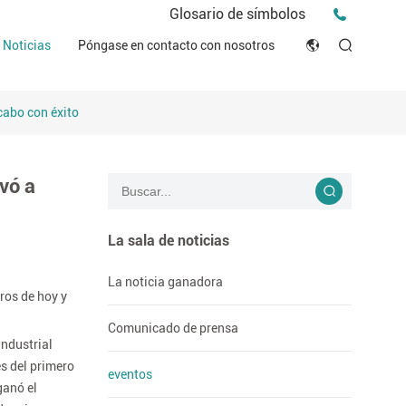
Comunicado de prensa
Glosario de símbolos
eventos
Noticias
Póngase en contacto con nosotros
English
Consejos e Ideas
línicos
cabo con éxito
Japan
historias
ón de Conformidad (DOC)
Français
Blog
vó a
Русский язык
بالعربية
La sala de noticias
Español
La noticia ganadora
ros de hoy y
Deutsch
Comunicado de prensa
industrial
s del primero
eventos
ganó el