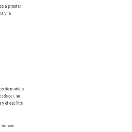
os a prestar
a y la
ios de modelo
 deduce una
y el espíritu
s
e innovar