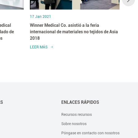
17 Jan 2021
17 Jan
edical
Winner Medical Co. asistió a la feria
Winner
dado de
internacional de materiales no tejidos de Asia
nacion
es
2018
LEER MÁS
LEER 
AS
ENLACES RÁPIDOS
Recursos recursos
Sobre nosotros
Póngase en contacto con nosotros