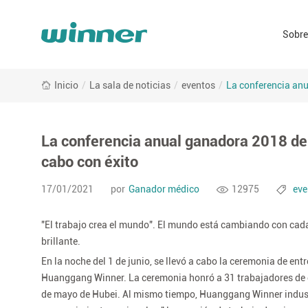
Sobre
em
La
ma
Inicio
/
La sala de noticias
/
eventos
/
La conferencia anu
conferencia
anual
ganadora
2018
La conferencia anual ganadora 2018 de
de
cabo con éxito
labor
model
17/01/2021
por
Ganador médico
12975
eve
commendation
Conference
"El trabajo crea el mundo". El mundo está cambiando con cada
se
llevó
brillante.
a
En la noche del 1 de junio, se llevó a cabo la ceremonia de en
cabo
Huanggang Winner. La ceremonia honró a 31 trabajadores de di
con
de mayo de Hubei. Al mismo tiempo, Huanggang Winner industri
éxito