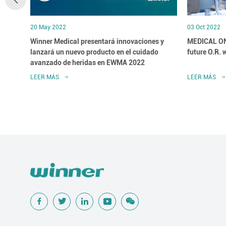
20 May 2022
03 Oct 2022
na,
Winner Medical presentará innovaciones y
MEDICAL O
500
lanzará un nuevo producto en el cuidado
future O.R. 
avanzado de heridas en EWMA 2022
LEER MÁS
LEER MÁS