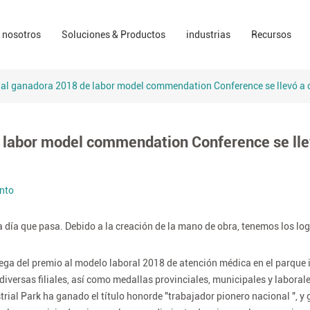
Soluciones para el cuidado de heridas
farmacia
Los vídeos
 nosotros
Soluciones & Productos
industrias
Recursos
presa
Soluciones de sala de operaciones
EPI
ESG
rcas
Soluciones para el cuidado del hogar
consumidores
Recursos c
al ganadora 2018 de labor model commendation Conference se llevó a 
Sector Industrial
Declaraci
 labor model commendation Conference se lle
nto
 día que pasa. Debido a la creación de la mano de obra, tenemos los log
trega del premio al modelo laboral 2018 de atención médica en el parque 
versas filiales, así como medallas provinciales, municipales y laborale
al Park ha ganado el título honorde "trabajador pionero nacional ", y 