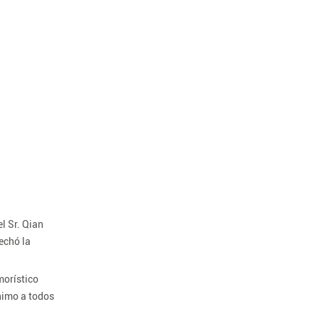
l Sr. Qian
echó la
morístico
animo a todos