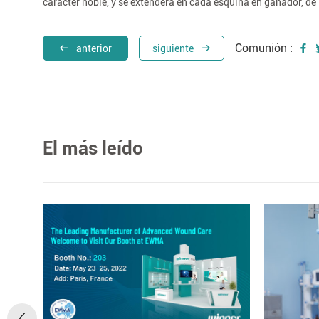
carácter noble, y se extenderá en cada esquina en ganador, de 
Comunión :
anterior
siguiente
El más leído