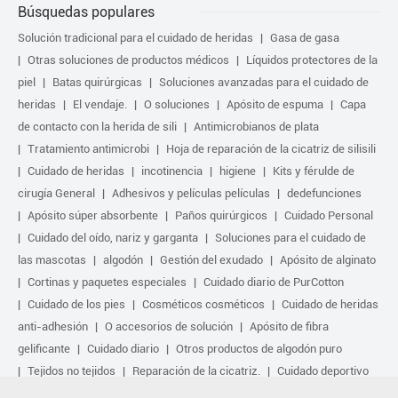
Búsquedas populares
Solución tradicional para el cuidado de heridas
Gasa de gasa
Otras soluciones de productos médicos
Líquidos protectores de la
piel
Batas quirúrgicas
Soluciones avanzadas para el cuidado de
heridas
El vendaje.
O soluciones
Apósito de espuma
Capa
de contacto con la herida de sili
Antimicrobianos de plata
Tratamiento antimicrobi
Hoja de reparación de la cicatriz de silisili
Cuidado de heridas
incotinencia
higiene
Kits y férulde de
cirugía General
Adhesivos y películas películas
dedefunciones
Apósito súper absorbente
Paños quirúrgicos
Cuidado Personal
Cuidado del oído, nariz y garganta
Soluciones para el cuidado de
las mascotas
algodón
Gestión del exudado
Apósito de alginato
Cortinas y paquetes especiales
Cuidado diario de PurCotton
Cuidado de los pies
Cosméticos cosméticos
Cuidado de heridas
anti-adhesión
O accesorios de solución
Apósito de fibra
gelificante
Cuidado diario
Otros productos de algodón puro
Tejidos no tejidos
Reparación de la cicatriz.
Cuidado deportivo
Kit básico
Solución antimicrobiana
Tratamiento activo biológico