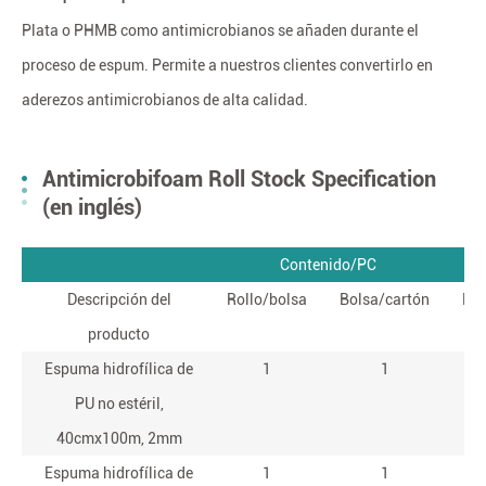
Plata o PHMB como antimicrobianos se añaden durante el
proceso de espum. Permite a nuestros clientes convertirlo en
aderezos antimicrobianos de alta calidad.
Antimicrobifoam Roll Stock Specification
(en inglés)
Contenido/PC
Descripción del
Rollo/bolsa
Bolsa/cartón
Lon
producto
Espuma hidrofílica de
1
1
PU no estéril,
40cmx100m, 2mm
Espuma hidrofílica de
1
1