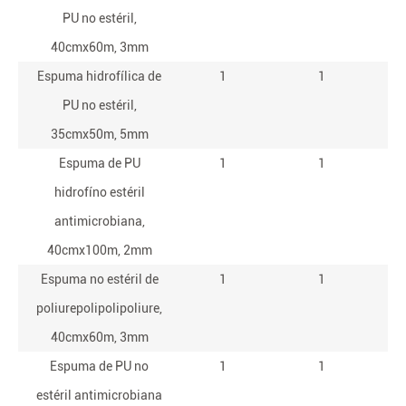
PU no estéril,
40cmx60m, 3mm
Espuma hidrofílica de
1
1
PU no estéril,
35cmx50m, 5mm
Espuma de PU
1
1
hidrofíno estéril
antimicrobiana,
40cmx100m, 2mm
Espuma no estéril de
1
1
poliurepolipolipoliure,
40cmx60m, 3mm
Espuma de PU no
1
1
estéril antimicrobiana