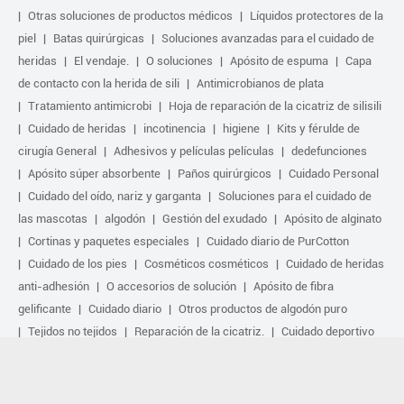
Otras soluciones de productos médicos
Líquidos protectores de la
piel
Batas quirúrgicas
Soluciones avanzadas para el cuidado de
heridas
El vendaje.
O soluciones
Apósito de espuma
Capa
de contacto con la herida de sili
Antimicrobianos de plata
Tratamiento antimicrobi
Hoja de reparación de la cicatriz de silisili
Cuidado de heridas
incotinencia
higiene
Kits y férulde de
cirugía General
Adhesivos y películas películas
dedefunciones
Apósito súper absorbente
Paños quirúrgicos
Cuidado Personal
Cuidado del oído, nariz y garganta
Soluciones para el cuidado de
las mascotas
algodón
Gestión del exudado
Apósito de alginato
Cortinas y paquetes especiales
Cuidado diario de PurCotton
Cuidado de los pies
Cosméticos cosméticos
Cuidado de heridas
anti-adhesión
O accesorios de solución
Apósito de fibra
gelificante
Cuidado diario
Otros productos de algodón puro
Tejidos no tejidos
Reparación de la cicatriz.
Cuidado deportivo
Kit básico
Solución antimicrobiana
Tratamiento activo biológico
Tratamiento por compresión