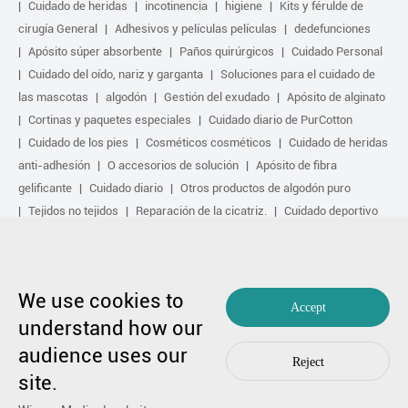
Cuidado de heridas
incotinencia
higiene
Kits y férulde de
cirugía General
Adhesivos y películas películas
dedefunciones
Apósito súper absorbente
Paños quirúrgicos
Cuidado Personal
Cuidado del oído, nariz y garganta
Soluciones para el cuidado de
las mascotas
algodón
Gestión del exudado
Apósito de alginato
Cortinas y paquetes especiales
Cuidado diario de PurCotton
Cuidado de los pies
Cosméticos cosméticos
Cuidado de heridas
anti-adhesión
O accesorios de solución
Apósito de fibra
gelificante
Cuidado diario
Otros productos de algodón puro
Tejidos no tejidos
Reparación de la cicatriz.
Cuidado deportivo
Kit básico
Solución antimicrobiana
Tratamiento activo biológico
Tratamiento por compresión
We use cookies to
Copyright by 1991-2023 Winner Medical Co., Ltd. Todos los derechos
Accept
reservados.
understand how our
粤ICP备17048516号.
Mapa del sitio
|
Política de privacidad
audience uses our
En caso de cualquier preocupación,
Póngase en contacto con nosotros
Reject
by Huahanlink
site.