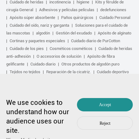
Cuidado de heridas
incotinencia
higiene
Kits y férulde de
cirugía General
Adhesivos y películas películas
dedefunciones
Apósito súper absorbente
Paños quirúrgicos
Cuidado Personal
Cuidado del oído, nariz y garganta
Soluciones para el cuidado de
las mascotas
algodón
Gestión del exudado
Apósito de alginato
Cortinas y paquetes especiales
Cuidado diario de PurCotton
Cuidado de los pies
Cosméticos cosméticos
Cuidado de heridas
anti-adhesión
O accesorios de solución
Apósito de fibra
gelificante
Cuidado diario
Otros productos de algodón puro
Tejidos no tejidos
Reparación de la cicatriz.
Cuidado deportivo
Kit básico
Solución antimicrobiana
Tratamiento activo biológico
Tratamiento por compresión
We use cookies to
Copyright by 1991-2023 Winner Medical Co., Ltd. Todos los derechos
Accept
reservados.
understand how our
粤ICP备17048516号.
Mapa del sitio
|
Política de privacidad
audience uses our
En caso de cualquier preocupación,
Póngase en contacto con nosotros
Reject
by Huahanlink
site.